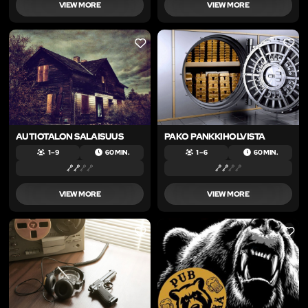
VIEW MORE
VIEW MORE
LIKE
LIKE
AUTIOTALON SALAISUUS
PAKO PANKKIHOLVISTA
1 – 9
60 MIN.
1 – 6
60 MIN.
VIEW MORE
VIEW MORE
LIKE
LIKE