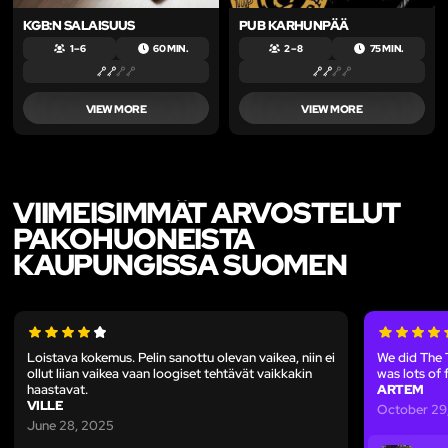
KGB:N SALAISUUS
PUB KARHUNPÄÄ
1 – 6
60 MIN.
2 – 8
75 MIN.
VIEW MORE
VIEW MORE
VIIMEISIMMÄT ARVOSTELUT
PAKOHUONEISTA
KAUPUNGISSA SUOMEN
Loistava kokemus. Pelin sanottu olevan vaikea, niin ei
We did The 
ollut liian vaikea vaan loogiset tehtävät vaikkakin
was lots of 
haastavat.
ARTEM
VILLE
October 29
June 28, 2025