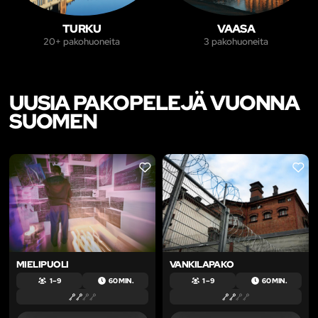
TURKU
VAASA
20+ pakohuoneita
3 pakohuoneita
UUSIA PAKOPELEJÄ VUONNA
SUOMEN
LIKE
LIKE
MIELIPUOLI
VANKILAPAKO
1 – 9
60 MIN.
1 – 9
60 MIN.