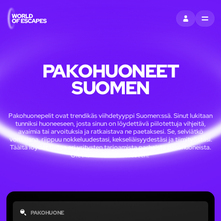
KIRJAUDU SI
MENU
PAKOHUONEET
SUOMEN
Pakohuonepelit ovat trendikäs viihdetyyppi Suomen:ssä. Sinut lukitaan
tunniksi huoneeseen, josta sinun on löydettävä piilotettuja vihjeitä,
avaimia tai arvoituksia ja ratkaistava ne paetaksesi. Se, selviätkö
voittajana, riippuu nokkeluudestasi, kekseliäisyydestäsi ja tiimityöstäsi.
Täältä löydät tietoa eri yritysten tarjoamista parhaista pakohuoneista.
Oletko valmis haasteeseen?