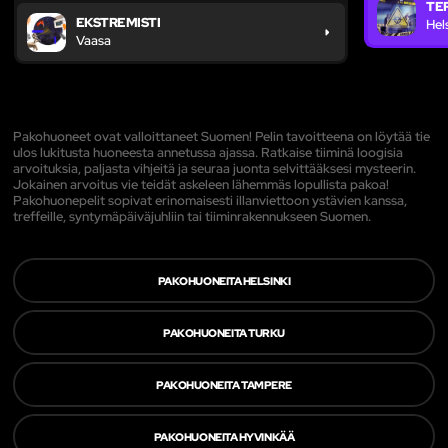
TE
EKSTREMISTI
Hel
Vaasa
Pakohuoneet ovat valloittaneet Suomen! Pelin tavoitteena on löytää tie
ulos lukitusta huoneesta annetussa ajassa. Ratkaise tiiminä loogisia
arvoituksia, paljasta vihjeitä ja seuraa juonta selvittääksesi mysteerin.
Jokainen arvoitus vie teidät askeleen lähemmäs lopullista pakoa!
Pakohuonepelit sopivat erinomaisesti illanviettoon ystävien kanssa,
treffeille, syntymäpäiväjuhliin tai tiiminrakennukseen Suomen.
PAKOHUONEITA HELSINKI
PAKOHUONEITA TURKU
PAKOHUONEITA TAMPERE
PAKOHUONEITA HYVINKÄÄ