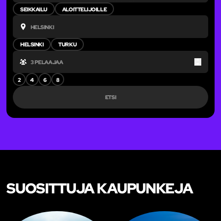
SEIKKAILU
ALOITTELIJOILLE
HELSINKI
TURKU
Up
Down
2
4
6
8
ETSI
SUOSITTUJA KAUPUNKEJA