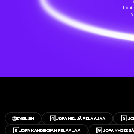
tiimi
y
🌐
4️⃣
5️⃣
ENGLISH
JOPA NELJÄ PELAAJAA
JO
8️⃣
9️⃣
JOPA KAHDEKSAN PELAAJAA
JOPA YHDEKS