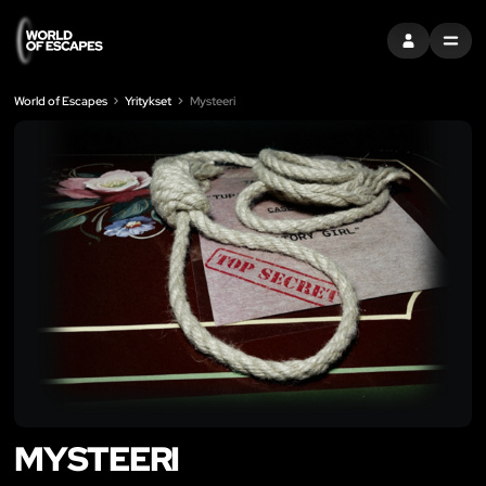
KIRJAUDU SI
MENU
World of Escapes
Yritykset
Mysteeri
MYSTEERI