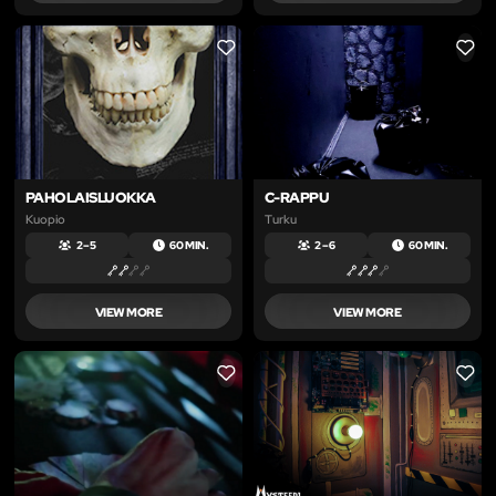
LIKE
LIKE
PAHOLAISLUOKKA
C-RAPPU
Kuopio
Turku
2 – 5
60 MIN.
2 – 6
60 MIN.
VIEW MORE
VIEW MORE
LIKE
LIKE