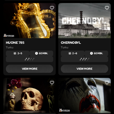
LIKE
LIKE
HUONE 785
CHERNOBYL
Turku
Turku
2 – 5
60 MIN.
2 – 6
60 MIN.
VIEW MORE
VIEW MORE
LIKE
LIKE