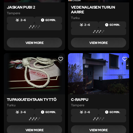
JASKAN PUBI 2
VEDENALAISEN TURUN
AARRE
Tampere
Turku
2 – 6
60 MIN.
2 – 6
60 MIN.
VIEW MORE
VIEW MORE
LIKE
LIKE
TUPAKKATEHTAAN TYTTÖ
C-RAPPU
Turku
Tampere
2 – 6
60 MIN.
2 – 6
60 MIN.
VIEW MORE
VIEW MORE