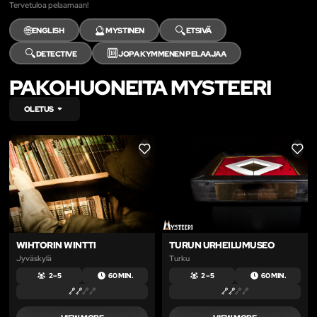
Tervetuloa pelaamaan!
🌐
🔮
🔍
ENGLISH
MYSTINEN
ETSIVÄ
🔍
🔟
DETECTIVE
JOPA KYMMENEN PELAAJAA
PAKOHUONEITA MYSTEERI
OLETUS
LIKE
LIKE
WIHTORIN WINTTI
TURUN URHEILUMUSEO
Jyväskylä
Turku
2 – 5
60 MIN.
2 – 5
60 MIN.