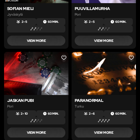
SOFIAN MIELI
PUUVILLAMURHA
Jyväskylä
Pori
2 – 5
60 MIN.
2 – 5
60 MIN.
VIEW MORE
VIEW MORE
LIKE
LIKE
JASKAN PUBI
PARANORMAL
Pori
Turku
2 – 10
60 MIN.
2 – 6
60 MIN.
VIEW MORE
VIEW MORE