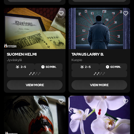
LIKE
LIKE
SUOMEN HELMI
TAPAUS LARRY B.
Jyväskylä
Kuopio
2 – 5
60 MIN.
2 – 5
60 MIN.
VIEW MORE
VIEW MORE
LIKE
LIKE