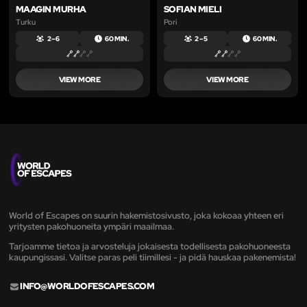
MAAGIN MURHA
SOFIAN MIELI
Turku
Pori
2 – 6
60 MIN.
2 – 5
60 MIN.
VIEW MORE
VIEW MORE
World of Escapes on suurin hakemistosivusto, joka kokoaa yhteen eri
yritysten pakohuoneita ympäri maailmaa.
Tarjoamme tietoa ja arvosteluja jokaisesta todellisesta pakohuoneesta
kaupungissasi. Valitse paras peli tiimillesi - ja pidä hauskaa pakenemista!
INFO@WORLDOFESCAPES.COM