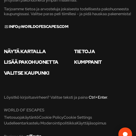
yritysten pakohuoneita ympäri maailmaa.
Tarjoamme tietoa ja arvosteluja jokaisesta todellisesta pakohuoneesta
kaupungissasi. Valitse paras peli tiimillesi - ja pidä hauskaa pakenemista!
INFO@WORLDOFESCAPES.COM
NÄYTÄ KARTALLA
TIETOJA
LISÄÄ PAKOHUONETTA
KUMPPANIT
VALITSE KAUPUNKI
Löysitkö kirjoitusvirheen? Valitse teksti ja paina
Ctrl+Enter
.
WORLD OF ESCAPES
Tietosuojakäytäntö
Cookie Policy
Cookie Settings
Uudelleentarkastelu Moderointipolitiikka
Käyttäjäsopimus