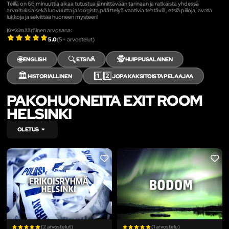
Teillä on 66 minuuttia aikaa tutustua jännittävään tarinaan ja ratkaista yhdessä
arvoituksia sekä luovuutta ja loogista päättelyä vaativia tehtäviä, etsiä piiloja, avata
lukkoja ja selvittää huoneen mysteeri!
Keskimääräinen arvosana:
5.0
(
5
+ arvostelut)
🌐
🔍
🕵️
ENGLISH
ETSIVÄ
HUIPPUSALAINEN
🏛️
1️⃣2️⃣
HISTORIALLINEN
JOPA KAKSITOISTA PELAAJAA
PAKOHUONEITA EXIT ROOM
HELSINKI
OLETUS
LIKE
LIKE
(2 arvostelut)
(1 arvostelu)