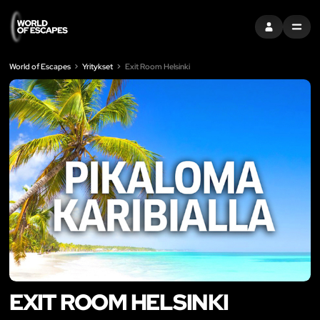
KIRJAUDU SI
MENU
World of Escapes
Yritykset
Exit Room Helsinki
EXIT ROOM HELSINKI