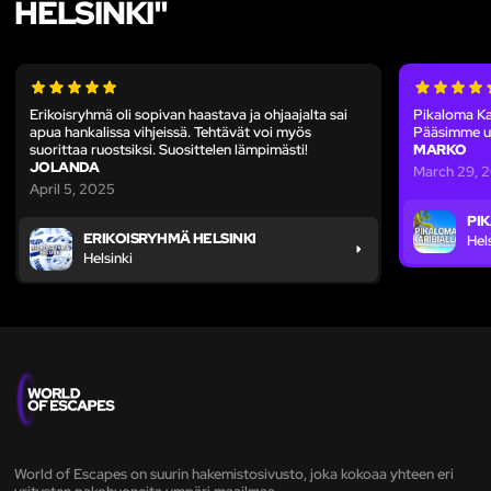
HELSINKI"
Erikoisryhmä oli sopivan haastava ja ohjaajalta sai
Pikaloma Kar
apua hankalissa vihjeissä. Tehtävät voi myös
Pääsimme ul
suorittaa ruostsiksi. Suosittelen lämpimästi!
MARKO
JOLANDA
March 29, 
April 5, 2025
PI
ERIKOISRYHMÄ HELSINKI
Hel
Helsinki
World of Escapes on suurin hakemistosivusto, joka kokoaa yhteen eri