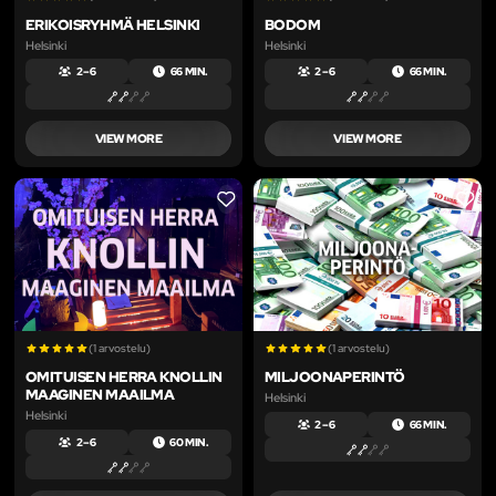
ERIKOISRYHMÄ HELSINKI
BODOM
Helsinki
Helsinki
2 – 6
66 MIN.
2 – 6
66 MIN.
VIEW MORE
VIEW MORE
LIKE
LIKE
(1 arvostelu)
(1 arvostelu)
OMITUISEN HERRA KNOLLIN
MILJOONAPERINTÖ
MAAGINEN MAAILMA
Helsinki
Helsinki
2 – 6
66 MIN.
2 – 6
60 MIN.