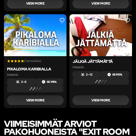
VIEW MORE
VIEW MORE
LIKE
LIKE
(1 arvostelu)
JÄLKIÄ JÄTTÄMÄTTÄ
Helsinki
PIKALOMA KARIBIALLA
Helsinki
2 – 12
66 MIN.
2 – 6
66 MIN.
VIEW MORE
VIEW MORE
VIIMEISIMMÄT ARVIOT
PAKOHUONEISTA "EXIT ROOM