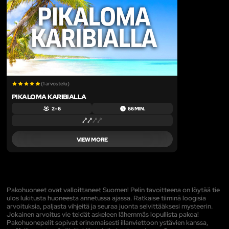
(1 arvostelu)
PIKALOMA KARIBIALLA
2 – 6
66 MIN.
VIEW MORE
Pakohuoneet ovat valloittaneet Suomen! Pelin tavoitteena on löytää tie
ulos lukitusta huoneesta annetussa ajassa. Ratkaise tiiminä loogisia
arvoituksia, paljasta vihjeitä ja seuraa juonta selvittääksesi mysteerin.
Jokainen arvoitus vie teidät askeleen lähemmäs lopullista pakoa!
Pakohuonepelit sopivat erinomaisesti illanviettoon ystävien kanssa,