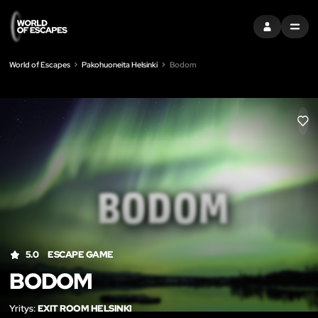
KIRJAUDU SI
MENU
World of Escapes
Pakohuoneita Helsinki
Bodom
LIK
5.0
ESCAPE GAME
BODOM
Yritys:
EXIT ROOM HELSINKI