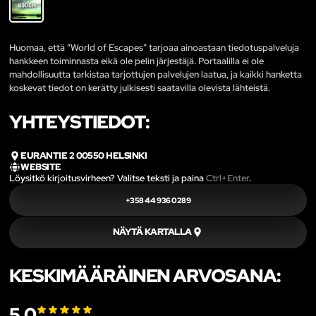
Huomaa, että ”World of Escapes” tarjoaa ainoastaan tiedotuspalveluja
hankkeen toiminnasta eikä ole pelin järjestäjä. Portaalilla ei ole
mahdollisuutta tarkistaa tarjottujen palvelujen laatua, ja kaikki hanketta
koskevat tiedot on kerätty julkisesti saatavilla olevista lähteistä.
YHTEYSTIEDOT:
EURANTIE 2 00550 HELSINKI
WEBSITE
Löysitkö kirjoitusvirheen? Valitse teksti ja paina
Ctrl+Enter
.
+358 44 936 0289
NÄYTÄ KARTALLA
KESKIMÄÄRÄINEN ARVOSANA:
5.0