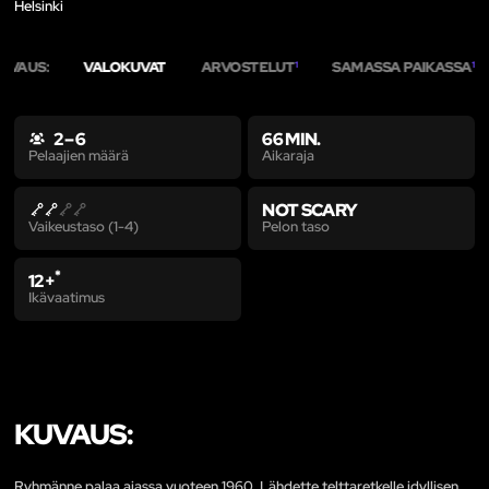
Helsinki
UVAUS:
VALOKUVAT
ARVOSTELUT
SAMASSA PAIKASSA
1
1
2 – 6
66 MIN.
Aikaraja
Pelaajien määrä
NOT SCARY
Pelon taso
Vaikeustaso (1-4)
*
12+
Ikävaatimus
KUVAUS:
Ryhmänne palaa ajassa vuoteen 1960. Lähdette telttaretkelle idyllisen