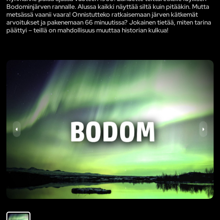
Bodominjärven rannalle. Alussa kaikki näyttää siltä kuin pitääkin. Mutta
metsässä vaanii vaara! Onnistutteko ratkaisemaan järven kätkemät
arvoitukset ja pakenemaan 66 minuutissa? Jokainen tietää, miten tarina
päättyi – teillä on mahdollisuus muuttaa historian kulkua!