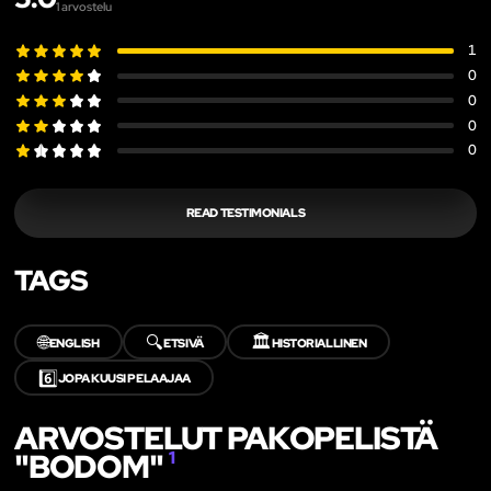
1
arvostelu
1
0
0
0
0
READ TESTIMONIALS
TAGS
🌐
🔍
🏛️
ENGLISH
ETSIVÄ
HISTORIALLINEN
6️⃣
JOPA KUUSI PELAAJAA
ARVOSTELUT PAKOPELISTÄ
"BODOM"
1