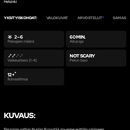
Helsinki
YKSITYISKOHDAT:
VALOKUVAT
ARVOSTELUT
SAMASSA
3
2 – 6
60 MIN.
Aikaraja
Pelaajien määrä
NOT SCARY
Pelon taso
Vaikeustaso (1-4)
*
12+
Ikävaatimus
KUVAUS:
Peragian valtias Nurlan III pyytää apuanne erittäin salaiseen