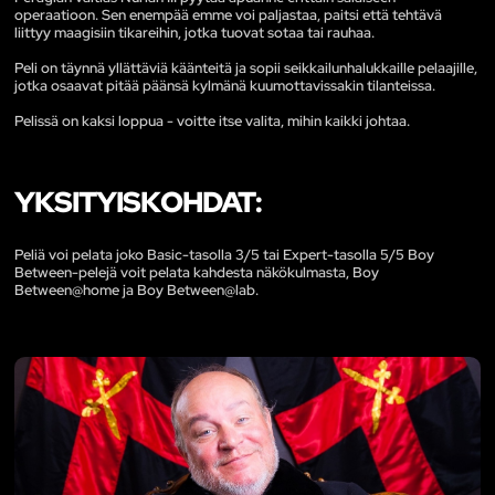
operaatioon. Sen enempää emme voi paljastaa, paitsi että tehtävä
liittyy maagisiin tikareihin, jotka tuovat sotaa tai rauhaa.
Peli on täynnä yllättäviä käänteitä ja sopii seikkailunhalukkaille pelaajille,
jotka osaavat pitää päänsä kylmänä kuumottavissakin tilanteissa.
Pelissä on kaksi loppua - voitte itse valita, mihin kaikki johtaa.
YKSITYISKOHDAT:
Peliä voi pelata joko Basic-tasolla 3/5 tai Expert-tasolla 5/5 Boy
Between-pelejä voit pelata kahdesta näkökulmasta, Boy
Between@home ja Boy Between@lab.