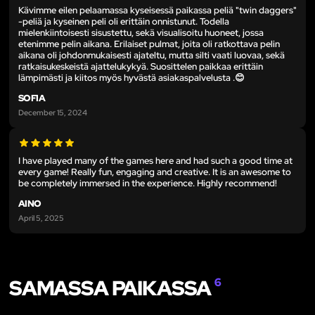
Kävimme eilen pelaamassa kyseisessä paikassa peliä "twin daggers"
-peliä ja kyseinen peli oli erittäin onnistunut. Todella
mielenkiintoisesti sisustettu, sekä visualisoitu huoneet, jossa
etenimme pelin aikana. Erilaiset pulmat, joita oli ratkottava pelin
aikana oli johdonmukaisesti ajateltu, mutta silti vaati luovaa, sekä
ratkaisukeskeistä ajattelukykyä. Suosittelen paikkaa erittäin
lämpimästi ja kiitos myös hyvästä asiakaspalvelusta .😊
SOFIA
December 15, 2024
I have played many of the games here and had such a good time at
every game! Really fun, engaging and creative. It is an awesome to
be completely immersed in the experience. Highly recommend!
AINO
April 5, 2025
SAMASSA PAIKASSA
6