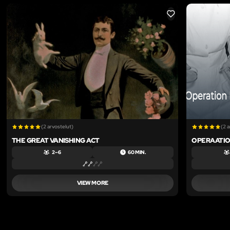
LIKE
(2 arvostelut)
(2 
THE GREAT VANISHING ACT
OPERAATIO
2 – 6
60 MIN.
VIEW MORE