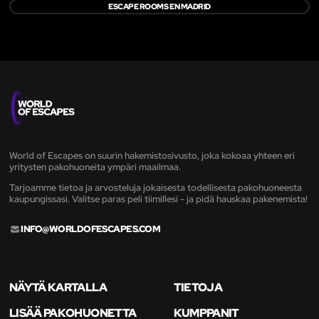
ESCAPE ROOMS EN MADRID
World of Escapes on suurin hakemistosivusto, joka kokoaa yhteen eri
yritysten pakohuoneita ympäri maailmaa.
Tarjoamme tietoa ja arvosteluja jokaisesta todellisesta pakohuoneesta
kaupungissasi. Valitse paras peli tiimillesi - ja pidä hauskaa pakenemista!
INFO@WORLDOFESCAPES.COM
NÄYTÄ KARTALLA
TIETOJA
LISÄÄ PAKOHUONETTA
KUMPPANIT