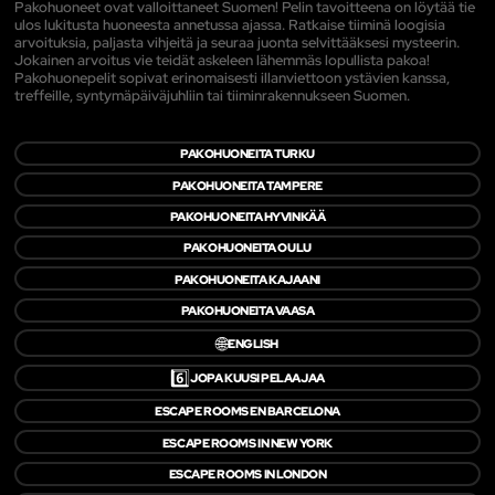
Pakohuoneet ovat valloittaneet Suomen! Pelin tavoitteena on löytää tie
ulos lukitusta huoneesta annetussa ajassa. Ratkaise tiiminä loogisia
arvoituksia, paljasta vihjeitä ja seuraa juonta selvittääksesi mysteerin.
Jokainen arvoitus vie teidät askeleen lähemmäs lopullista pakoa!
Pakohuonepelit sopivat erinomaisesti illanviettoon ystävien kanssa,
treffeille, syntymäpäiväjuhliin tai tiiminrakennukseen Suomen.
PAKOHUONEITA TURKU
PAKOHUONEITA TAMPERE
PAKOHUONEITA HYVINKÄÄ
PAKOHUONEITA OULU
PAKOHUONEITA KAJAANI
PAKOHUONEITA VAASA
🌐
ENGLISH
6️⃣
JOPA KUUSI PELAAJAA
ESCAPE ROOMS EN BARCELONA
ESCAPE ROOMS IN NEW YORK
ESCAPE ROOMS IN LONDON