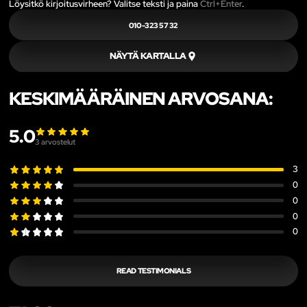
Löysitkö kirjoitusvirheen? Valitse teksti ja paina
Ctrl+Enter
.
010-323 57 32
NÄYTÄ KARTALLA
KESKIMÄÄRÄINEN ARVOSANA:
5.0
3
arvostelut
3
0
0
0
0
READ TESTIMONIALS