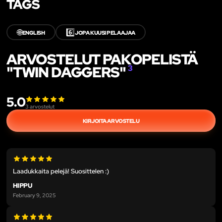
TAGS
🌐
6️⃣
ENGLISH
JOPA KUUSI PELAAJAA
ARVOSTELUT PAKOPELISTÄ
"TWIN DAGGERS"
3
5.0
3
arvostelut
KIRJOITA ARVOSTELU
Laadukkaita pelejä! Suosittelen :)
HIPPU
February 9, 2025