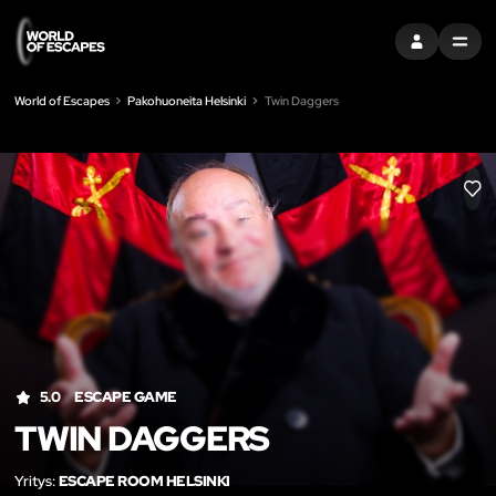
KIRJAUDU SI
MENU
World of Escapes
Pakohuoneita Helsinki
Twin Daggers
LIK
5.0
ESCAPE GAME
TWIN DAGGERS
Yritys:
ESCAPE ROOM HELSINKI