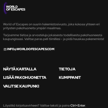
World of Escapes on suurin hakemistosivusto, joka kokoaa yhteen eri
yritysten pakohuoneita ympäri maailmaa.
Tarjoamme tietoa ja arvosteluja jokaisesta todellisesta pakohuoneesta
kaupungissasi. Valitse paras peli tiimillesi - ja pidä hauskaa pakenemista!
INFO@WORLDOFESCAPES.COM
NÄYTÄ KARTALLA
TIETOJA
LISÄÄ PAKOHUONETTA
KUMPPANIT
VALITSE KAUPUNKI
Löysitkö kirjoitusvirheen? Valitse teksti ja paina
Ctrl+Enter
.