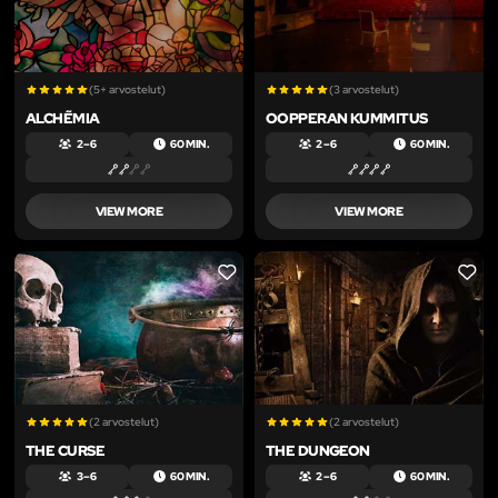
(5+ arvostelut)
(3 arvostelut)
ALCHẼMIA
OOPPERAN KUMMITUS
2 – 6
60 MIN.
2 – 6
60 MIN.
VIEW MORE
VIEW MORE
LIKE
LIKE
(2 arvostelut)
(2 arvostelut)
THE CURSE
THE DUNGEON
3 – 6
60 MIN.
2 – 6
60 MIN.