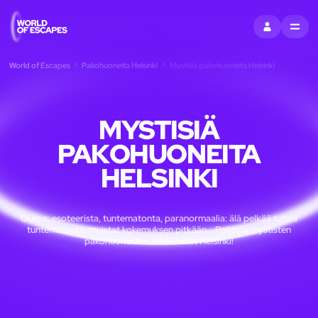
KIRJAUDU SI
MENU
World of Escapes
Pakohuoneita Helsinki
Mystisiä pakohuoneita Helsinki
MYSTISIÄ
PAKOHUONEITA
HELSINKI
Outoa, esoteerista, tuntematonta, paranormaalia: älä pelkää tutkia
tuntematonta, muistat kokemuksen pitkään... Paljasta mystisten
pakohuoneiden salaisuudet Helsinki!