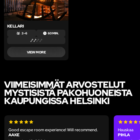
KELLARI
2 – 6
60 MIN.
VIEW MORE
VIIMEISIMMÄT ARVOSTELUT
MYSTISISTÄ PAKOHUONEISTA
KAUPUNGISSA HELSINKI
Good escape room experience! Will recommend.
Hauskaa
AAKE
PIHLA