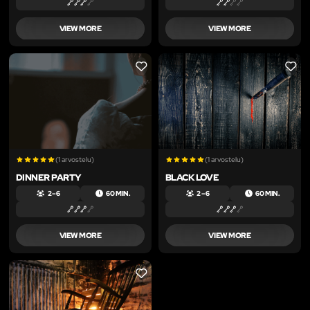
VIEW MORE
VIEW MORE
LIKE
LIKE
(1 arvostelu)
(1 arvostelu)
DINNER PARTY
BLACK LOVE
2 – 6
60 MIN.
2 – 6
60 MIN.
VIEW MORE
VIEW MORE
LIKE