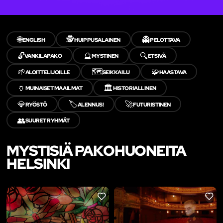
🌐
🕵️
👻
ENGLISH
HUIPPUSALAINEN
PELOTTAVA
🔓
🔮
🔍
VANKILAPAKO
MYSTINEN
ETSIVÄ
🌱
🗺️
🧩
ALOITTELIJOILLE
SEIKKAILU
HAASTAVA
🏺
🏛️
MUINAISET MAAILMAT
HISTORIALLINEN
💎
🏷️
🚀
RYÖSTÖ
ALENNUS!
FUTURISTINEN
👥
SUURET RYHMÄT
MYSTISIÄ PAKOHUONEITA
HELSINKI
LIKE
LIKE